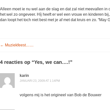
Alleen moet ie nu wel aan de slag en dat zal niet meevallen in
het wel zo ongeveer. Híj heeft er wel een vrouw en kinderen bij, 
dan loopt het toch niet best met je af met dat kruis en zo. “Ma
Post navigation
←
Muziekfeest……
4 reacties op “
Yes, we can….!
”
karin
JANUARI 23, 2009 AT 1:14PM
volgens mij is het origineel van Bob de Bouwer