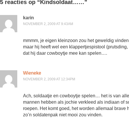
5 reacties op “
Kindsoldaat……
”
karin
NOVEMBER 2, 2009 AT 9:43AM
mmmm, je eigen kleinzoon zou het geweldig vinden, zo’
maar hij heeft wel een klappertjespistool (prutsding,
dat hij daar cowboytje mee kan spelen….
Wieneke
NOVEMBER 2, 2009 AT 12:34PM
Ach, soldaatje en cowboytje spelen… het is van alle
mannen hebben als jochie verkleed als indiaan of
roepen. Het komt goed, het worden allemaal brave h
zo’n soldatenpak niet mooi zou vinden.