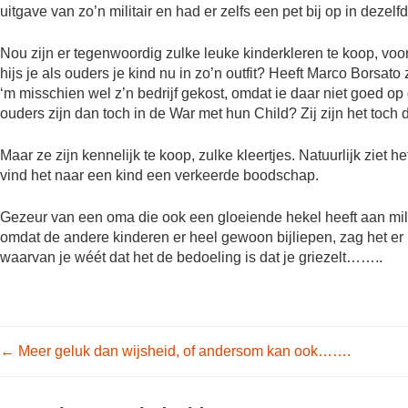
uitgave van zo’n militair en had er zelfs een pet bij op in dezelf
Nou zijn er tegenwoordig zulke leuke kinderkleren te koop, voo
hijs je als ouders je kind nu in zo’n outfit? Heeft Marco Borsat
‘m misschien wel z’n bedrijf gekost, omdat ie daar niet goed op 
ouders zijn dan toch in de War met hun Child? Zij zijn het toch 
Maar ze zijn kennelijk te koop, zulke kleertjes. Natuurlijk ziet h
vind het naar een kind een verkeerde boodschap.
Gezeur van een oma die ook een gloeiende hekel heeft aan milit
omdat de andere kinderen er heel gewoon bijliepen, zag het er 
waarvan je wéét dat het de bedoeling is dat je griezelt……..
Post navigation
←
Meer geluk dan wijsheid, of andersom kan ook…….