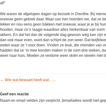
af!”
We waren de afgelopen dagen op bezoek in Drenthe. Bij mensen
sneeuw geen gebrek daar. Maar van hen hoorden we, dat ze de 
lekker en nou eens geen bákken met sneeuw, waar je je bij hu
houden, maar zo’n laagje waardoor alles herkenbaar van vorm bl
akkers. En dat het dan de volgende dag gewoon wég kan zijn en d
dan ook maar even, want dan schijnt de zon weer. Dat twijfelw
weten waar ze ’t voor doen. Vinden ze leuk, die vrienden van 
hadden dat ze ‘m mee konden maken in de ruim drie weken, dat z
weer naar huis. Moeten ze verdorie weer skiën en sleeën met 
Post navigation
←
Wie wat bewaart heeft wat……
Geef een reactie
Naam en email velden zijn verplicht. (emailadres wordt niet ge