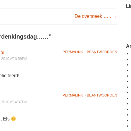
Li
igation
De oversteek……
→
rdenkingsdag……
”
A
ai
PERMALINK
⋅
BEANTWOORDEN
2010 AT 3:59PM
eliciteerd!
PERMALINK
⋅
BEANTWOORDEN
2010 AT 4:37PM
d, Els