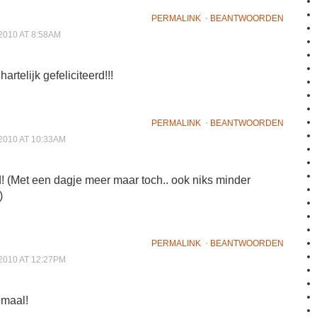
PERMALINK
⋅
BEANTWOORDEN
010 AT 8:58AM
artelijk gefeliciteerd!!!
PERMALINK
⋅
BEANTWOORDEN
010 AT 10:33AM
d! (Met een dagje meer maar toch.. ook niks minder
)
PERMALINK
⋅
BEANTWOORDEN
010 AT 12:27PM
emaal!