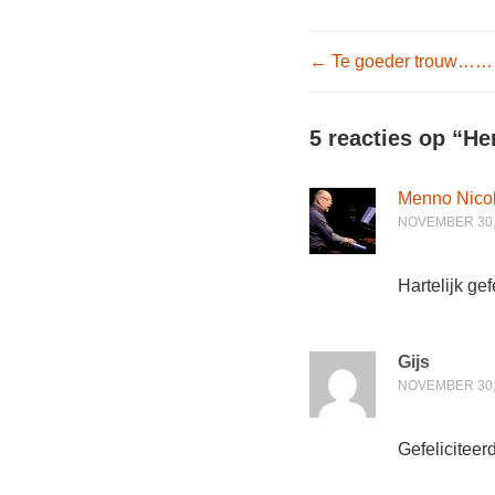
Post nav
←
Te goeder trouw……
5 reacties op “
He
Menno Nicol
NOVEMBER 30, 
Hartelijk gef
Gijs
NOVEMBER 30, 
Gefeliciteer