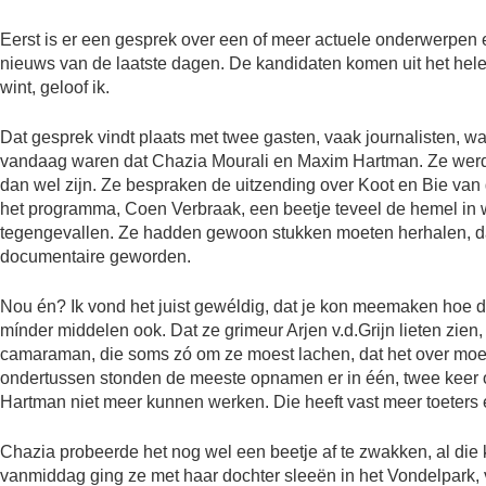
Eerst is er een gesprek over een of meer actuele onderwerpen
nieuws van de laatste dagen. De kandidaten komen uit het hele
wint, geloof ik.
Dat gesprek vindt plaats met twee gasten, vaak journalisten, w
vandaag waren dat Chazia Mourali en Maxim Hartman. Ze wer
dan wel zijn. Ze bespraken de uitzending over Koot en Bie va
het programma, Coen Verbraak, een beetje teveel de hemel in
tegengevallen. Ze hadden gewoon stukken moeten herhalen, d
documentaire geworden.
Nou én? Ik vond het juist gewéldig, dat je kon meemaken hoe 
mínder middelen ook. Dat ze grimeur Arjen v.d.Grijn lieten zi
camaraman, die soms zó om ze moest lachen, dat het over moes
ondertussen stonden de meeste opnamen er in één, twee keer o
Hartman niet meer kunnen werken. Die heeft vast meer toeters 
Chazia probeerde het nog wel een beetje af te zwakken, al die k
vanmiddag ging ze met haar dochter sleeën in het Vondelpark, v