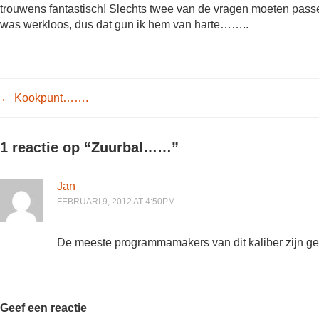
trouwens fantastisch! Slechts twee van de vragen moeten passe
was werkloos, dus dat gun ik hem van harte……..
Post navigation
←
Kookpunt…….
1 reactie op “
Zuurbal……
”
Jan
FEBRUARI 9, 2012 AT 4:50PM
De meeste programmamakers van dit kaliber zijn ge
Geef een reactie