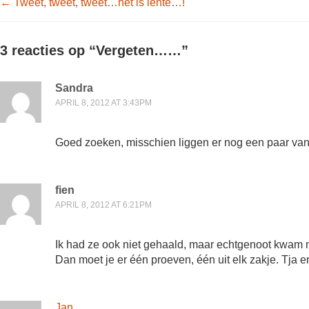
Post navigation
←
Tweet, tweet, tweet…het is lente…!
3 reacties op “
Vergeten……
”
Sandra
APRIL 8, 2012 AT 3:43PM
Goed zoeken, misschien liggen er nog een paar van 
fien
APRIL 8, 2012 AT 6:21PM
Ik had ze ook niet gehaald, maar echtgenoot kwam 
Dan moet je er één proeven, één uit elk zakje. Tja 
Jan