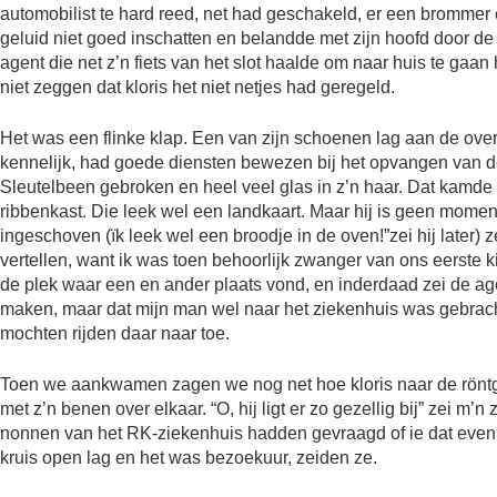
automobilist te hard reed, net had geschakeld, er een brommer
geluid niet goed inschatten en belandde met zijn hoofd door de 
agent die net z’n fiets van het slot haalde om naar huis te gaan
niet zeggen dat kloris het niet netjes had geregeld.
Het was een flinke klap. Een van zijn schoenen lag aan de overka
kennelijk, had goede diensten bewezen bij het opvangen van de
Sleutelbeen gebroken en heel veel glas in z’n haar. Dat kamde 
ribbenkast. Die leek wel een landkaart. Maar hij is geen mome
ingeschoven (ïk leek wel een broodje in de oven!”zei hij later) 
vertellen, want ik was toen behoorlijk zwanger van ons eerste ki
de plek waar een en ander plaats vond, en inderdaad zei de age
maken, maar dat mijn man wel naar het ziekenhuis was gebrac
mochten rijden daar naar toe.
Toen we aankwamen zagen we nog net hoe kloris naar de röntg
met z’n benen over elkaar. “O, hij ligt er zo gezellig bij” zei m’
nonnen van het RK-ziekenhuis hadden gevraagd of ie dat even w
kruis open lag en het was bezoekuur, zeiden ze.