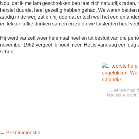
Nou, dat ik me lam geschrokken ben laat zich natuurlijk raden,
herstel duurde, heel gezellig hebben gehad. We waren beiden m
aardig in de weg zat en hij doordat er toch wel het een en and
en lekker koffie drinken samen en zo en we luisterden heel vee
Hij werd vanzelf weer helemaal heel en tot besluit van die per
november 1962 vergeet ik nooit meer. Het is vandaag een dag v
schrik…..
…..eerste hulp b
Wel als ie dicht 
Post navigation
←
Bezuinigingstip…..