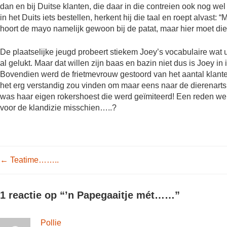
dan en bij Duitse klanten, die daar in die contreien ook nog we
in het Duits iets bestellen, herkent hij die taal en roept alvast
hoort de mayo namelijk gewoon bij de patat, maar hier moet di
De plaatselijke jeugd probeert stiekem Joey’s vocabulaire wat ui
al gelukt. Maar dat willen zijn baas en bazin niet dus is Joey 
Bovendien werd de frietmevrouw gestoord van het aantal klant
het erg verstandig zou vinden om maar eens naar de dierenarts 
was haar eigen rokershoest die werd geïmiteerd! Een reden welli
voor de klandizie misschien…..?
Post navigation
←
Teatime……..
1 reactie op “
’n Papegaaitje mét……
”
Pollie