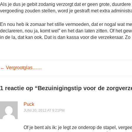
Als je dus je gebit zodanig verzorgt dat er geen grote, duurdere
vergoeding zouden stellen, word je gestraft met extra administr
En nou heb ik zomaar het stille vermoeden, dat er nogal wat men
declareren, nou ja, komt wel” en het dan laten zitten. Of het g
in de la, dat kan ook. Dat is dan kassa voor die verzekeraar. 
Post navigation
←
Vergrootglas……
1 reactie op “
Bezuinigingstip voor de zorgve
Puck
JUNI 20, 2012 AT 9:21PM
Of je bent als ik: je legt ze onderop de stapel, verg