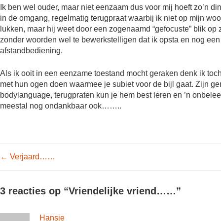
Ik ben wel ouder, maar niet eenzaam dus voor mij hoeft zo’n ding
in de omgang, regelmatig terugpraat waarbij ik niet op mijn woor
lukken, maar hij weet door een zogenaamd “gefocuste” blik op zi
zonder woorden wel te bewerkstelligen dat ik opsta en nog een 
afstandbediening.
Als ik ooit in een eenzame toestand mocht geraken denk ik toch
met hun ogen doen waarmee je subiet voor de bijl gaat. Zijn gem
bodylanguage, terugpraten kun je hem best leren en ’n onbeleef
meestal nog ondankbaar ook……..
Post navigation
←
Verjaard……
3 reacties op “
Vriendelijke vriend……
”
Hansje